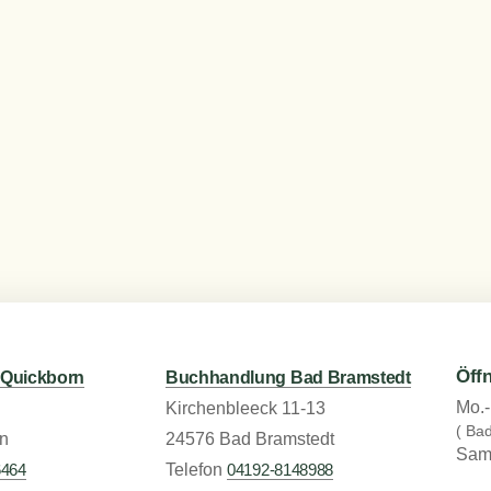
Öff
Quickborn
Buchhandlung Bad Bramstedt
Mo.-
Kirchenbleeck 11-13
( Ba
n
24576 Bad Bramstedt
Sams
6464
Telefon
04192-8148988