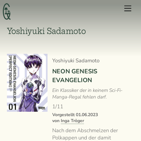
Skip
Men
to
content
Yoshiyuki Sadamoto
Yoshiyuki Sadamoto
NEON GENESIS
EVANGELION
Ein Klassiker der in keinem Sci-Fi-
Manga-Regal fehlen darf.
1/11
Vorgestellt
01.06.2023
von
Inga Tröger
Nach dem Abschmelzen der
Polkappen und der damit