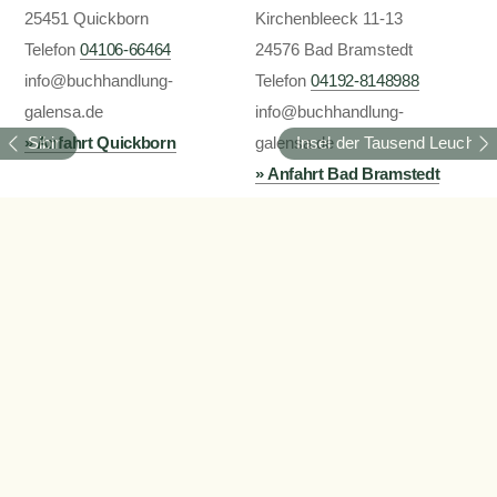
25451 Quickborn
Kirchenbleeck 11-13
Telefon
24576 Bad Bramstedt
04106-66464
info@buchhandlung-
Telefon
04192-8148988
galensa.de
info@buchhandlung-
» Anfahrt Quickborn
galensa.de
Sibir
Insel der Tausend Leuchtt
» Anfahrt Bad Bramstedt
Öffnungszeiten
Impressum
Mo.-Fr. 9 bis 18:00
Datenschutzerklärung
( Bad Bramstedt bis 19:00 )
Privatsphäre / Cookies
Samstag: 9 bis 13:00
Oder 24/7 bei Thalia im
» Galensa Online-Shop
©
Buchhandlung Galensa
2026
Created by
BPR*DESIGN