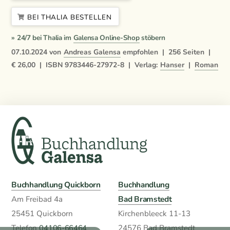
BEI THALIA BESTELLEN
» 24/7 bei Thalia im
Galensa Online-Shop
stöbern
07.10.2024
von
Andreas Galensa
empfohlen |
256
Seiten |
€ 26,00
|
ISBN
9783446-27972-8
|
Verlag:
Hanser
|
Roman
Buchhandlung Quickborn
Buchhandlung
Bad Bramstedt
Am Freibad 4a
25451 Quickborn
Kirchenbleeck 11-13
Telefon
04106-66464
24576 Bad Bramstedt