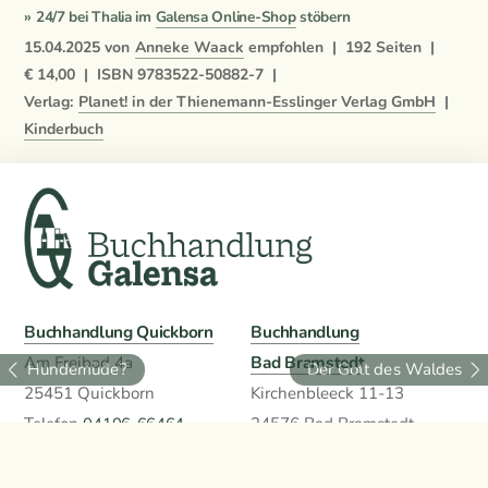
» 24/7 bei Thalia im
Galensa Online-Shop
stöbern
15.04.2025
von
Anneke Waack
empfohlen |
192
Seiten |
€ 14,00
|
ISBN
9783522-50882-7
|
Verlag:
Planet! in der Thienemann-Esslinger Verlag GmbH
|
Kinderbuch
Buchhandlung Quickborn
Buchhandlung
Bad Bramstedt
Am Freibad 4a
Hundemüde?
Der Gott des Waldes
25451 Quickborn
Kirchenbleeck 11-13
Telefon
04106-66464
24576 Bad Bramstedt
info@buchhandlung-
Telefon
04192-8148988
galensa.de
info@buchhandlung-