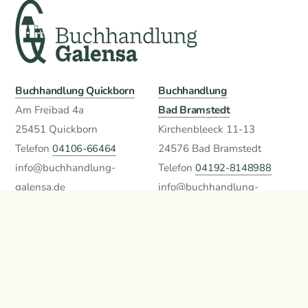
Buchhandlung Quickborn
Buchhandlung
Bad Bramstedt
Am Freibad 4a
25451 Quickborn
Kirchenbleeck 11-13
Telefon
04106-66464
24576 Bad Bramstedt
info@buchhandlung-
Telefon
04192-8148988
galensa.de
info@buchhandlung-
» Anfahrt Quickborn
galensa.de
» Anfahrt Bad Bramstedt
Öffnungszeiten
Impressum
Mo.-Fr. 9 bis 18:00
Datenschutzerklärung
( Bad Bramstedt bis 19:00 )
Privatsphäre / Cookies