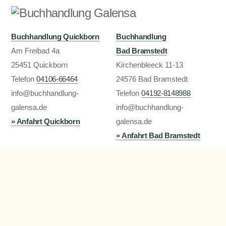
Buchhandlung Quickborn
Buchhandlung
Am Freibad 4a
Bad Bramstedt
25451 Quickborn
Kirchenbleeck 11-13
Telefon
24576 Bad Bramstedt
04106-66464
info@buchhandlung-
Telefon
04192-8148988
galensa.de
info@buchhandlung-
» Anfahrt Quickborn
galensa.de
» Anfahrt Bad Bramstedt
Öffnungszeiten
Impressum
Mo.-Fr. 9 bis 18:00
Datenschutzerklärung
( Bad Bramstedt bis 19:00 )
Privatsphäre / Cookies
Samstag: 9 bis 13:00
Oder 24/7 bei Thalia im