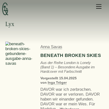
Skip
Men
to
content
Lyx
Anna Savas
BENEATH BROKEN SKIES
Aus der Reihe London is Lonely
(Band 1) – Besondere Ausgabe im
Hardcover mit Farbschnitt
Vorgestellt
15.04.2025
von
Inga Tröger
DAVOR war ich zerbrochen.
DAVOR war er verloren. DAVOR
haben wir einander gefunden.
DAVOR war er mein Wes. Für
Madelyn…