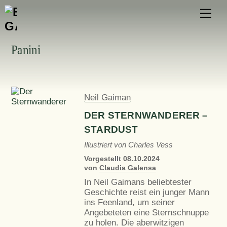
Skip
Men
to
content
Panini
Neil Gaiman
DER STERNWANDERER –
STARDUST
Illustriert von Charles Vess
Vorgestellt
08.10.2024
von
Claudia Galensa
In Neil Gaimans beliebtester
Geschichte reist ein junger Mann
ins Feenland, um seiner
Angebeteten eine Sternschnuppe
zu holen. Die aberwitzigen