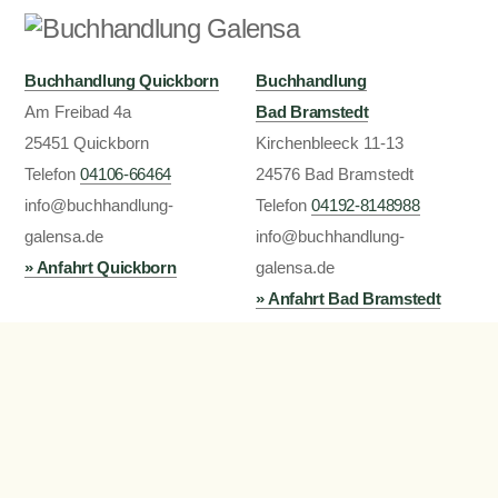
Buchhandlung Quickborn
Buchhandlung
Am Freibad 4a
Bad Bramstedt
25451 Quickborn
Kirchenbleeck 11-13
Telefon
24576 Bad Bramstedt
04106-66464
info@buchhandlung-
Telefon
04192-8148988
galensa.de
info@buchhandlung-
» Anfahrt Quickborn
galensa.de
» Anfahrt Bad Bramstedt
Öffnungszeiten
Impressum
Mo.-Fr. 9 bis 18:00
Datenschutzerklärung
( Bad Bramstedt bis 19:00 )
Privatsphäre / Cookies
Samstag: 9 bis 13:00
Oder 24/7 bei Thalia im