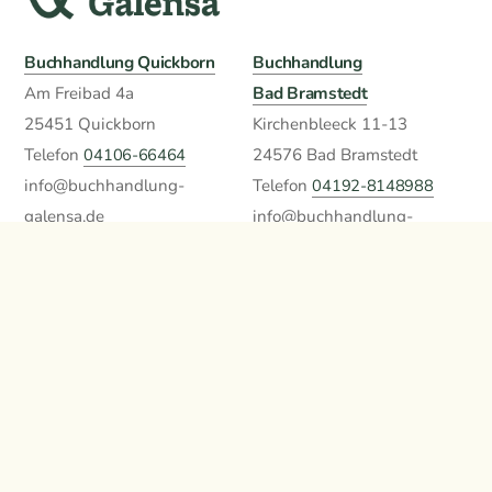
Buchhandlung Quickborn
Buchhandlung
Bad Bramstedt
Am Freibad 4a
25451 Quickborn
Kirchenbleeck 11-13
Telefon
04106-66464
24576 Bad Bramstedt
info@buchhandlung-
Telefon
04192-8148988
galensa.de
info@buchhandlung-
» Anfahrt Quickborn
galensa.de
» Anfahrt Bad Bramstedt
Öffnungszeiten
Impressum
Mo.-Fr. 9 bis 18:00
Datenschutzerklärung
( Bad Bramstedt bis 19:00 )
Privatsphäre / Cookies
Samstag: 9 bis 13:00
Oder 24/7 bei Thalia im