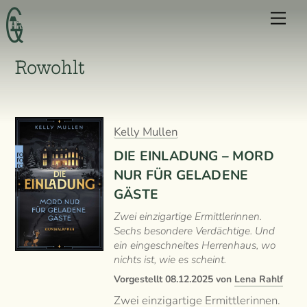
Skip
Men
to
content
Rowohlt
Kelly Mullen
DIE EINLADUNG – MORD
NUR FÜR GELADENE
GÄSTE
Zwei einzigartige Ermittlerinnen.
Sechs besondere Verdächtige. Und
ein eingeschneites Herrenhaus, wo
nichts ist, wie es scheint.
Vorgestellt
08.12.2025
von
Lena Rahlf
Zwei einzigartige Ermittlerinnen.