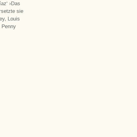
íaz‘ ›Das
setzte sie
ey, Louis
d Penny