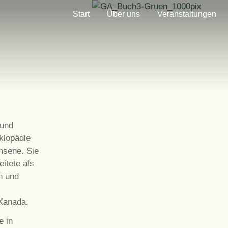
Start
Über uns
Veranstaltungen
 und
klopädie
hsene. Sie
eitete als
n und
 Kanada.
e in