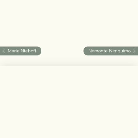
Marie Niehoff
Nemonte Nenquimo
Buchhandlung Quickborn
Buchhandlung
Bad Bramstedt
Am Freibad 4a
25451 Quickborn
Kirchenbleeck 11-13