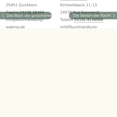
25451 Quickborn
Kirchenbleeck 11-13
Telefon
04106-66464
24576 Bad Bramstedt
Das Buch der gestohlenen Träume
Die Seelen der Nacht
info@buchhandlung-
Telefon
04192-8148988
galensa.de
info@buchhandlung-
» Anfahrt Quickborn
galensa.de
» Anfahrt Bad Bramstedt
Öffnungszeiten
Impressum
Mo.-Fr. 9 bis 18:00
Datenschutzerklärung
( Bad Bramstedt bis 19:00 )
Privatsphäre / Cookies
Samstag: 9 bis 13:00
Oder 24/7 bei Thalia im
» Galensa Online-Shop
©
Buchhandlung Galensa
2026
Created by
BPR*DESIGN