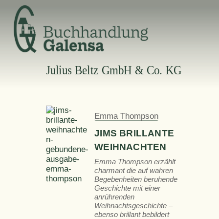
Skip
to
content
Julius Beltz GmbH & Co. KG
Emma Thompson
JIMS BRILLANTE
WEIHNACHTEN
Emma Thompson erzählt
charmant die auf wahren
Begebenheiten beruhende
Geschichte mit einer
anrührenden
Weihnachtsgeschichte –
ebenso brillant bebildert